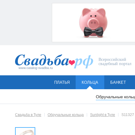
Всероссийский
свадебный портал
ПЛАТЬЯ
КОЛЬЦА
БАНКЕТ
Обручальные коль
Свадьба в Туле
Обручальные кольца
Sunlight в Туле
S11327