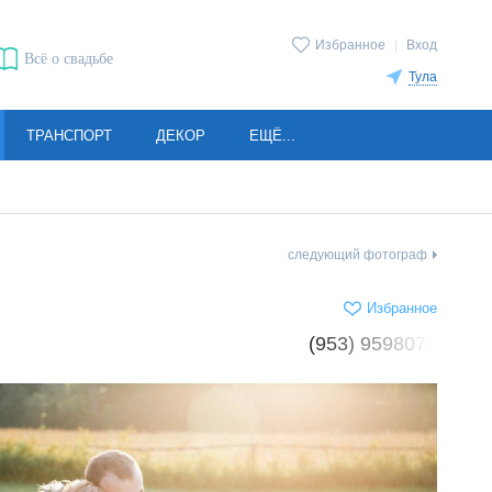
Избранное
|
Вход
Всё о свадьбе
Тула
ТРАНСПОРТ
ДЕКОР
ЕЩЁ...
следующий фотограф
Избранное
(953) 9598073