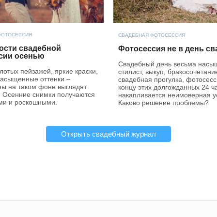
ФОТОСЕССИЯ
СВАДЕБНАЯ ФОТОСЕССИЯ
ости свадебной
Фотосессия не в день с
сии осенью
Свадебный день весьма насы
лотых пейзажей, яркие краски,
стилист, выкуп, бракосочетани
насыщенные оттенки –
свадебная прогулка, фотосесс
ы на таком фоне выглядят
концу этих долгожданных 24 ч
. Осенние снимки получаются
накапливается неимоверная у
ми и роскошными.
Каково решение проблемы?
Открыть свадебный журнал