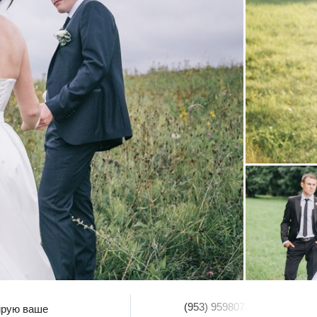
(953) 9598073
ирую ваше