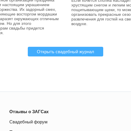
Если хочется сполна насладит
ут настоящим украшением
хрустящим снегом и легким м
оржества. Их задорный смех,
пощипывающим щеки, то мож
сияющие восторгом мордашки
организовать прекрасные сез
заразят окружающих отличным
развлечения для гостей на св
м. Но для этого
воздухе.
орам свадьбы придется
я.
Открыть свадебный журнал
Отзывы о ЗАГСах
Свадебный форум