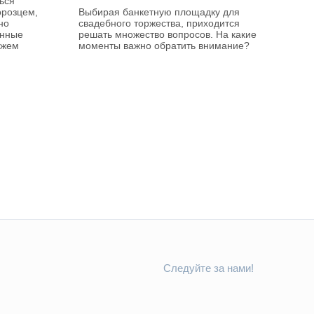
ься
орозцем,
Выбирая банкетную площадку для
но
свадебного торжества, приходится
онные
решать множество вопросов. На какие
ежем
моменты важно обратить внимание?
Следуйте за нами!