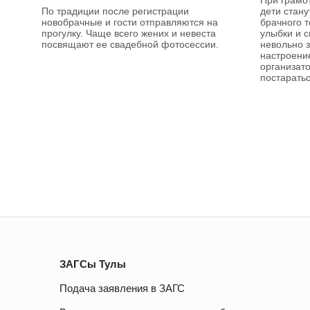
По традиции после регистрации
дети стан
новобрачные и гости отправляются на
брачного т
прогулку. Чаще всего жених и невеста
улыбки и 
посвящают ее свадебной фотосессии.
невольно 
настроение
организат
постаратьс
ЗАГСы Тулы
Подача заявления в ЗАГС