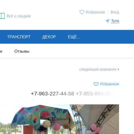
Избранное
|
Вход
Всё о свадьбе
Тула
ТРАНСПОРТ
ДЕКОР
ЕЩЁ...
ии
Отзывы
следующая компания
Избранное
+7-963-227-44-58 +7-953-954-06-70