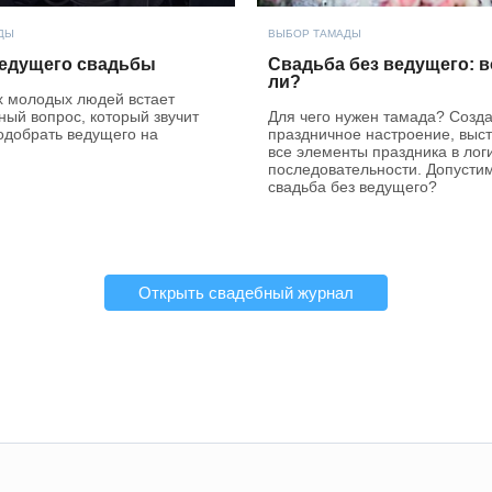
ДЫ
ВЫБОР ТАМАДЫ
едущего свадьбы
Свадьба без ведущего: 
ли?
х молодых людей встает
ный вопрос, который звучит
Для чего нужен тамада? Созда
подобрать ведущего на
праздничное настроение, выс
все элементы праздника в лог
последовательности. Допусти
свадьба без ведущего?
Открыть свадебный журнал