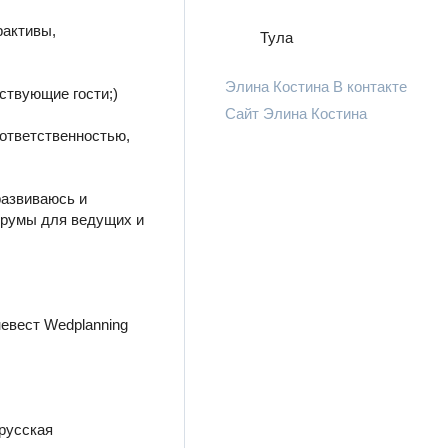
рактивы,
Тула
Элина Костина В контакте
тствующие гости;)
Сайт Элина Костина
 ответственностью,
развиваюсь и
орумы для ведущих и
невест Wedplanning
русская