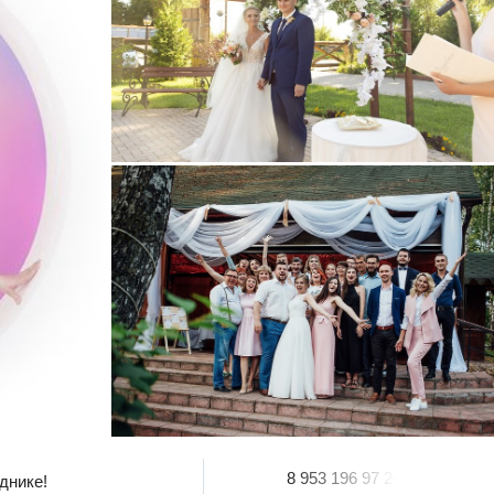
8 953 196 97 24
днике!