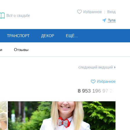
Избранное
|
Вход
Всё о свадьбе
Тула
ТРАНСПОРТ
ДЕКОР
ЕЩЁ...
ии
Отзывы
следующий ведущий
Избранное
8 953 196 97 24