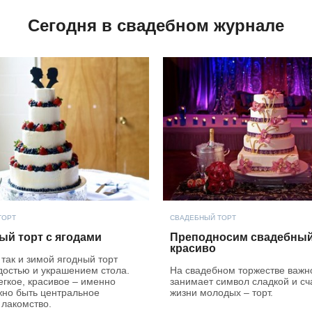
Сегодня в свадебном журнале
ТОРТ
СВАДЕБНЫЙ ТОРТ
ый торт с ягодами
Преподносим свадебный
красиво
 так и зимой ягодный торт
достью и украшением стола.
На свадебном торжестве важн
егкое, красивое – именно
занимает символ сладкой и сч
жно быть центральное
жизни молодых – торт.
 лакомство.