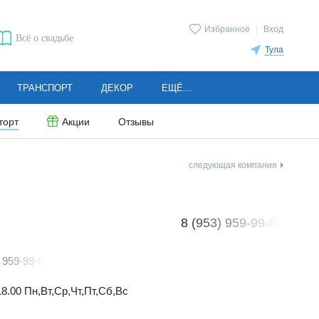
Избранное
|
Вход
Всё о свадьбе
Тула
ТРАНСПОРТ
ДЕКОР
ЕЩЁ...
торт
Акции
Отзывы
следующая компания
8 (953) 959-99-60
) 959-99-60
18.00 Пн,Вт,Ср,Чт,Пт,Сб,Вс