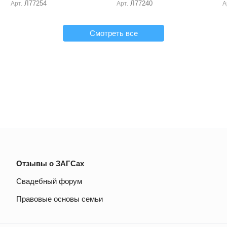
Л77254
Л77240
Арт.
Арт.
А
Смотреть все
Отзывы о ЗАГСах
Свадебный форум
Правовые основы семьи