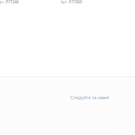
Л77246
Л77250
рт.
Арт.
Следуйте за нами!