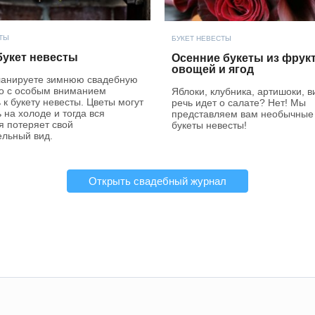
ТЫ
БУКЕТ НЕВЕСТЫ
букет невесты
Осенние букеты из фрукт
овощей и ягод
ланируете зимнюю свадебную
то с особым вниманием
Яблоки, клубника, артишоки, в
 к букету невесты. Цветы могут
речь идет о салате? Нет! Мы
 на холоде и тогда вся
представляем вам необычные
я потеряет свой
букеты невесты!
ельный вид.
Открыть свадебный журнал