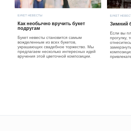
БУКЕТ НЕВЕСТЫ
БУКЕТ НЕВЕС
Как необычно вручить букет
Зимний 
подругам
Если вы п
Букет невесты становится самым
прогулку, 
вожделенным из всех букетов,
отнеситесь
украшающих свадебное торжество. Мы
замерзнуть
предлагаем несколько интересных идей
композици
вручения этой цветочной композиции.
привлекат