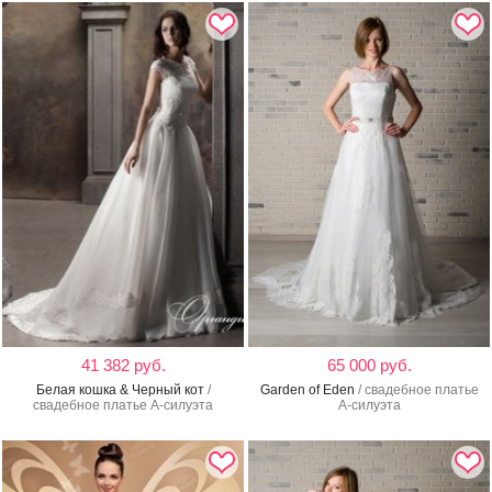
41 382 руб.
65 000 руб.
Белая кошка & Черный кот
/
Garden of Eden
/ свадебное платье
свадебное платье А-силуэта
А-силуэта