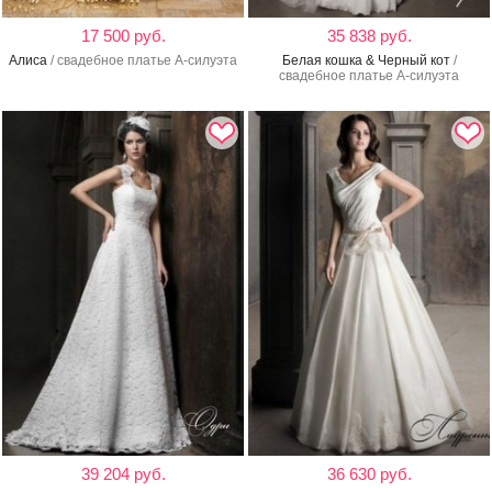
17 500 руб.
35 838 руб.
Алиса
/ свадебное платье А-силуэта
Белая кошка & Черный кот
/
свадебное платье А-силуэта
39 204 руб.
36 630 руб.