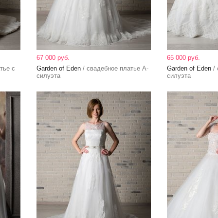
67 000 руб.
65 000 руб.
тье с
Garden of Eden
/ свадебное платье А-
Garden of Eden
/ 
силуэта
силуэта