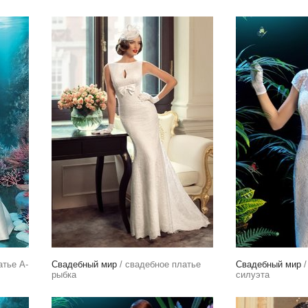
атье А-
Свадебный мир
/ свадебное платье
Свадебный мир
/
рыбка
силуэта