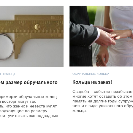
ОБРУЧАЛЬНЫЕ КОЛЬЦА
Е КОЛЬЦА
Кольца на заказ!
м размер обручального
Свадьба – событие незабывае
многие хотят оставить об этом
примерки обручальных колец
память на долгие годы супруж
 восторг могут так
жизни в виде уникального обр
ь, что жених и невеста купят
кольца.
еподходящие по размеру.
тоит учитывать все подводные